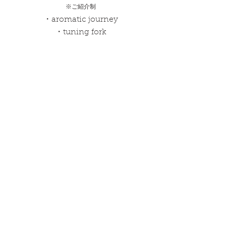
​※ご
紹介制
・aromatic journey
・tuning fork
エノトビラ
・collage
・painting