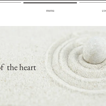
menu
co
of the heart