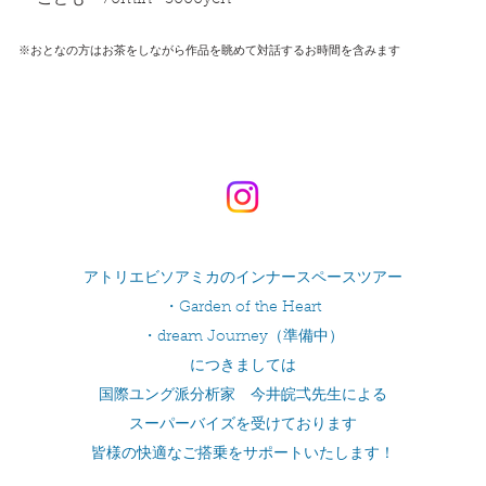
※おとなの方はお茶をしながら
作品を眺めて対話する
お時間
を含みます
​​
アトリエビソアミカのインナースペースツアー​
・Garden of the Heart
・dream Journey（準備中）
​につきましては
国際ユング派分析家 今井皖弌先生による
スーパーバイズを受けております​
​皆様の快適なご搭乗をサポートいたします！