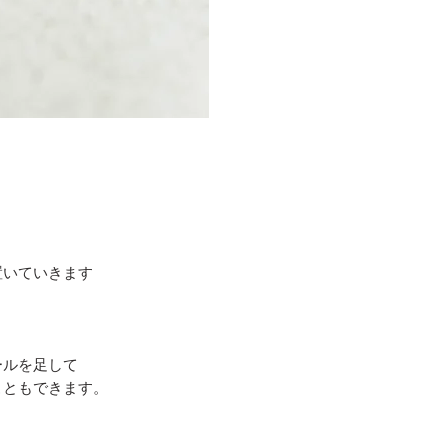
と
置いていきます
ールを足し
​て
こともできます。