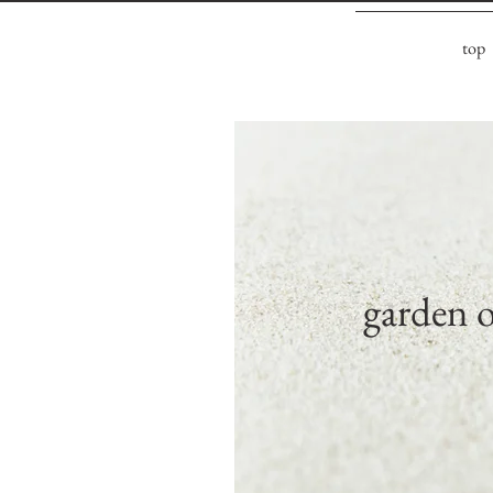
top
​garden 